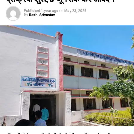
Published
1 year ago
on
May 23, 2025
By
Rashi Srivastav