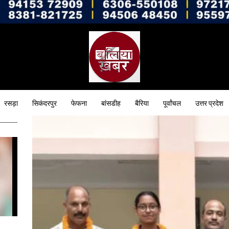
रसड़ा
सिकंदरपुर
फेफना
बांसडीह
बैरिया
पूर्वांचल
उत्तर प्रदेश