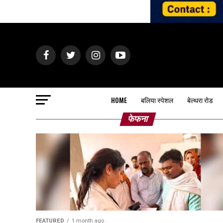
HOME
बलिया स्पेशल
बेल्थरा रोड
फेफना
FEATURED
1 month ago