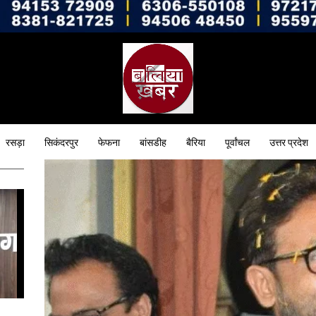
रसड़ा
सिकंदरपुर
फेफना
बांसडीह
बैरिया
पूर्वांचल
उत्तर प्रदेश