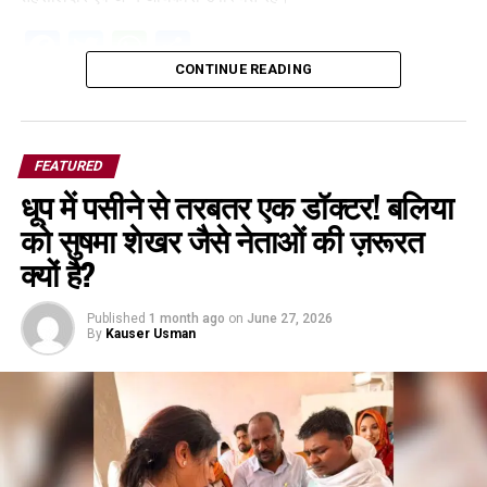
Facebook
Twitter
WhatsApp
Share
CONTINUE READING
FEATURED
धूप में पसीने से तरबतर एक डॉक्टर! बलिया
को सुषमा शेखर जैसे नेताओं की ज़रूरत
क्यों है?
Published
1 month ago
on
June 27, 2026
By
Kauser Usman