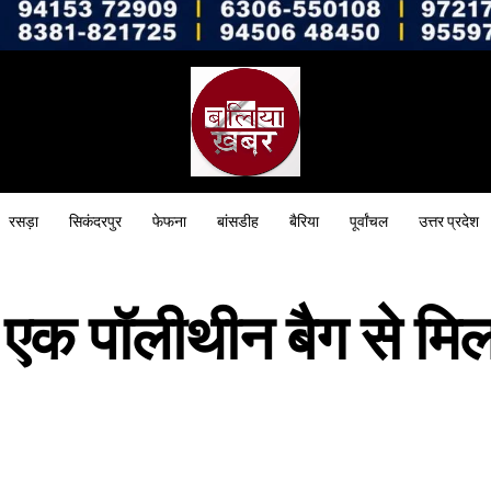
रसड़ा
सिकंदरपुर
फेफना
बांसडीह
बैरिया
पूर्वांचल
उत्तर प्रदेश
ें एक पॉलीथीन बैग से मि