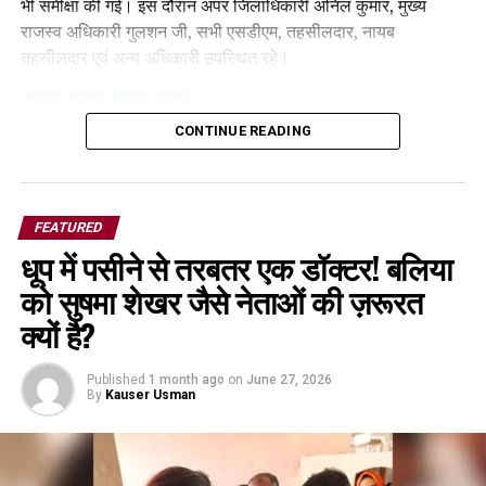
भी समीक्षा की गई। इस दौरान अपर जिलाधिकारी अनिल कुमार, मुख्य
राजस्व अधिकारी गुलशन जी, सभी एसडीएम, तहसीलदार, नायब
तहसीलदार एवं अन्य अधिकारी उपस्थित रहे।
Facebook
Twitter
WhatsApp
Share
CONTINUE READING
FEATURED
धूप में पसीने से तरबतर एक डॉक्टर! बलिया
को सुषमा शेखर जैसे नेताओं की ज़रूरत
क्यों है?
Published
1 month ago
on
June 27, 2026
By
Kauser Usman