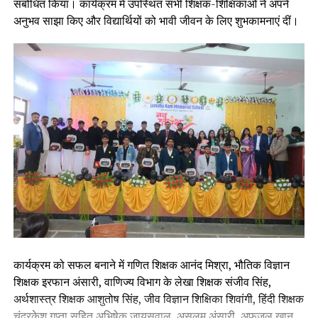
संबोधित किया। कार्यक्रम में उपस्थित सभी शिक्षक-शिक्षिकाओं ने अपने
अनुभव साझा किए और विद्यार्थियों को भावी जीवन के लिए शुभकामनाएं दीं।
कार्यक्रम को सफल बनाने में गणित शिक्षक आनंद मिश्रा, भौतिक विज्ञान
शिक्षक इरफान अंसारी, वाणिज्य विभाग के लेखा शिक्षक संजीव सिंह,
अर्थशास्त्र शिक्षक आशुतोष सिंह, जीव विज्ञान शिक्षिका शिवांगी, हिंदी शिक्षक
चंद्रकेश गुप्ता सहित अभिषेक जायसवाल, असलम अंसारी, अफ़ज़ल ख़ान