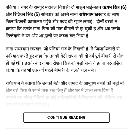
अर्थशास्त्र शिक्षक आशुतोष सिंह, जीव विज्ञान शिक्षिका शिवांगी, हिंदी शिक्षक
बलिया। नगर के रामपुर महावल निवासी दो मासूम भाई-बहन
ऋषभ सिंह (6)
चंद्रकेश गुप्ता सहित अभिषेक जायसवाल, असलम अंसारी, अफ़ज़ल ख़ान
और
रितिका सिंह (5)
सोमवार को अपने नाना
राधेश्याम खरवार
के साथ
तथा कक्षा 11वीं के छात्र-छात्राओं का सहयोग सराहनीय रहा।
जिलाधिकारी कार्यालय पहुंचे और मदद की गुहार लगाई। दोनों बच्चों ने
बताया कि उनके माता-पिता की मौत बीमारी से हो चुकी है और अब उनके
रिश्तेदारों ने घर और आभूषणों पर कब्जा कर लिया है।
नाना राधेश्याम खरवार, जो पनिचा गांव के निवासी हैं, ने जिलाधिकारी से
फरियाद करते हुए कहा कि उनकी बेटी सपना की दो वर्ष पूर्व बीमारी से मौत
हो गई थी। इसके बाद दामाद रोशन सिंह को पड़ोसियों ने इतना प्रताड़ित
किया कि वह भी एक वर्ष पहले बीमारी के चलते चल बसे।
राधेश्याम ने बताया कि उनकी बेटी और दामाद के आभूषण बच्चों की बड़ी मां
और बड़े पिता ने अपने पास रख लिए हैं और घर में ताला लगा दिया है।
उन्होंने इस संबंध में जिले के कई अधिकारियों से शिकायत की, लेकिन अब
तक कोई कार्रवाई नहीं हुई।
उन्होंने जिलाधिकारी से अनुरोध किया कि
CONTINUE READING
मुख्यमंत्री बाल संरक्षण योजना
और
बाल सेवायोजन योजना
के तहत बच्चों को सहायता दी जाए, ताकि
उनका पालन-पोषण और शिक्षा सुचारु रूप से हो सके।