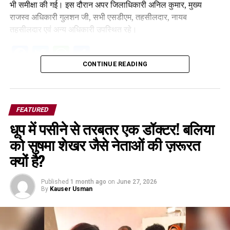
भी समीक्षा की गई। इस दौरान अपर जिलाधिकारी अनिल कुमार, मुख्य
राजस्व अधिकारी गुलशन जी, सभी एसडीएम, तहसीलदार, नायब
तहसीलदार एवं अन्य अधिकारी उपस्थित रहे।
Facebook
Twitter
WhatsApp
Share
CONTINUE READING
FEATURED
धूप में पसीने से तरबतर एक डॉक्टर! बलिया
को सुषमा शेखर जैसे नेताओं की ज़रूरत
क्यों है?
Published
1 month ago
on
June 27, 2026
By
Kauser Usman