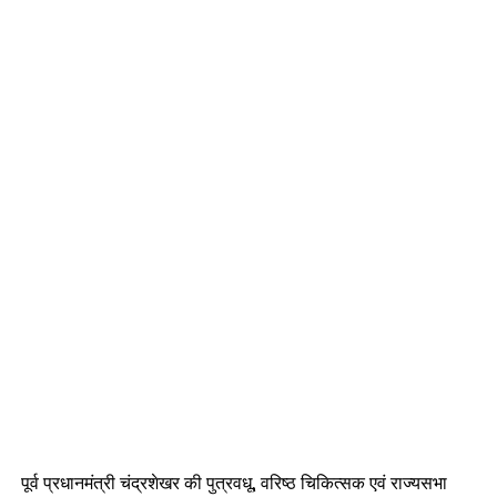
पूर्व प्रधानमंत्री चंद्रशेखर की पुत्रवधू, वरिष्ठ चिकित्सक एवं राज्यसभा