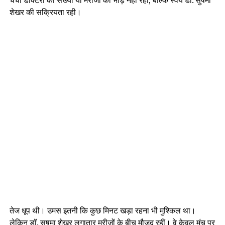
चर्चा डॉक्टरों की संख्या या मरीजों की भीड़ नहीं रही, बल्कि स्वयं डॉ. सुषमा
शेखर की सक्रियता रही।
तेज धूप थी। उमस इतनी कि कुछ मिनट खड़ा रहना भी मुश्किल था।
लेकिन डॉ. सुषमा शेखर लगातार मरीजों के बीच मौजूद रहीं। वे केवल मंच पर