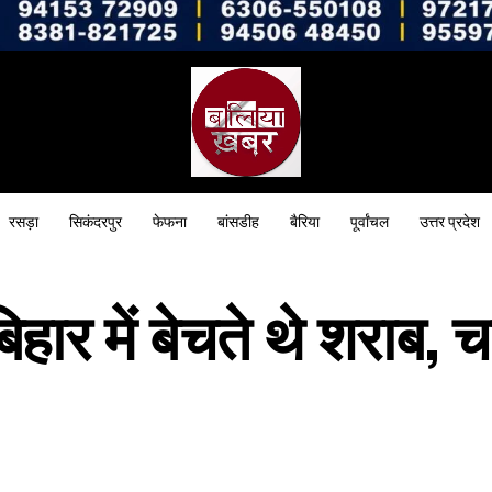
रसड़ा
सिकंदरपुर
फेफना
बांसडीह
बैरिया
पूर्वांचल
उत्तर प्रदेश
हार में बेचते थे शराब, च