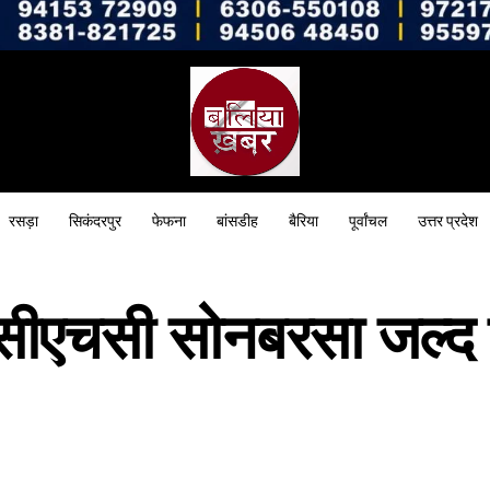
रसड़ा
सिकंदरपुर
फेफना
बांसडीह
बैरिया
पूर्वांचल
उत्तर प्रदेश
 सीएचसी सोनबरसा जल्द 