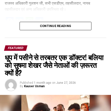
राजस्व अधिकारी गुलशन जी, सभी एसडीएम, तहसीलदार, नायब
तहसीलदार एवं अन्य अधिकारी उपस्थित रहे।
Facebook
Twitter
WhatsApp
Share
CONTINUE READING
FEATURED
धूप में पसीने से तरबतर एक डॉक्टर! बलिया
को सुषमा शेखर जैसे नेताओं की ज़रूरत
क्यों है?
Published
1 month ago
on
June 27, 2026
By
Kauser Usman