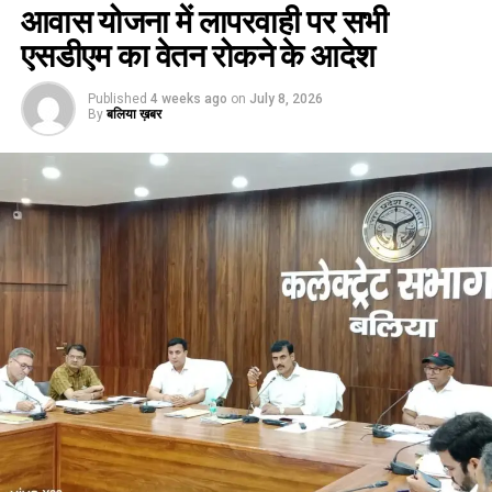
आवास योजना में लापरवाही पर सभी
एसडीएम का वेतन रोकने के आदेश
Published
4 weeks ago
on
July 8, 2026
By
बलिया ख़बर