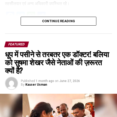
तहसीलदार एवं अन्य अधिकारी उपस्थित रहे।
Facebook
Twitter
WhatsApp
Share
CONTINUE READING
FEATURED
धूप में पसीने से तरबतर एक डॉक्टर! बलिया
को सुषमा शेखर जैसे नेताओं की ज़रूरत
क्यों है?
Published
1 month ago
on
June 27, 2026
By
Kauser Usman