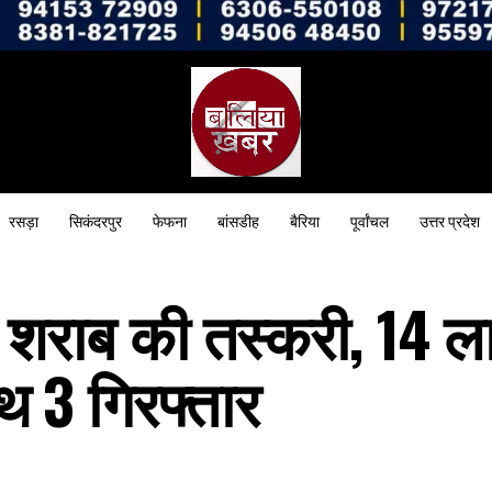
रसड़ा
सिकंदरपुर
फेफना
बांसडीह
बैरिया
पूर्वांचल
उत्तर प्रदेश
ी शराब की तस्करी, 14 
थ 3 गिरफ्तार