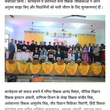
संबोधित किया। कार्यक्रम में उपस्थित सभी शिक्षक-शिक्षिकाओं ने अपने
अनुभव साझा किए और विद्यार्थियों को भावी जीवन के लिए शुभकामनाएं दीं।
कार्यक्रम को सफल बनाने में गणित शिक्षक आनंद मिश्रा, भौतिक विज्ञान
शिक्षक इरफान अंसारी, वाणिज्य विभाग के लेखा शिक्षक संजीव सिंह,
अर्थशास्त्र शिक्षक आशुतोष सिंह, जीव विज्ञान शिक्षिका शिवांगी, हिंदी शिक्षक
चंद्रकेश गुप्ता सहित अभिषेक जायसवाल, असलम अंसारी, अफ़ज़ल ख़ान