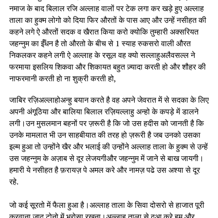
नमाज के बाद बिलाल रजि अल्लाह वालों पर टेक लगा कर खड़े हुए अल्लाह
ताला का हुक्म लोगो को दिया फिर औरतों के पास आए और उन्हें नसीहत की
कहने लगे ऐ औरतों सदक व खैरात किया करो क्योकि तुम्हारी अक्सरियत
जहन्नुम का ईँधन है तो औरतो के बीच से 1 स्याह रुकसरो वाली औरत
निकलकर कहने लगी ऐ अल्लाह के रसूल वह क्यो सल्लाहुअलैवसल्ल ने
फरमाया इसलिय शिकवा और शिकायत बहुत ज़्यादा करती हो और शौहर की
नाफरमानी करती हो ना शुक्री करती हो,
जाबिर रज़िअल्लाहोअन्हु बयान करते है वह अपने जेवरात में से सदका के लिए
अपनी अंगूठिया और बालिया बिलाल रज़ियल्लाहु अन्हो के कपड़े में डालने
लगी।उन मुसलमान बहनों पर ज़रूरी है कि जो उस हदीस को जानती है कि
उनके मामलात भी उन साहबीयात की तरह हो ज़रूरी है जब उनको उसका
इल्म हुआ तो उन्होंने खैर और भलाई की उन्होंने अल्लाह ताला के हुक्म से उन्हें
उस जहन्नुम के अज़ाब से दूर लेजयगीऔर जहन्नुम में जाने से बाख जायगी।
हमारी ये नसीहत है फ़रायज़ पे अमल करे और नामज़ पढे उस अश्या से दूर
रहे.
जो कई सूरतो में फैला हुआ है।अल्लाह ताला के सिवा दोसरो से हाजात पूरी
करवाना जादू टोनो में भरोसा रखना।अल्लाह ताला से दुआ करे हुम् और