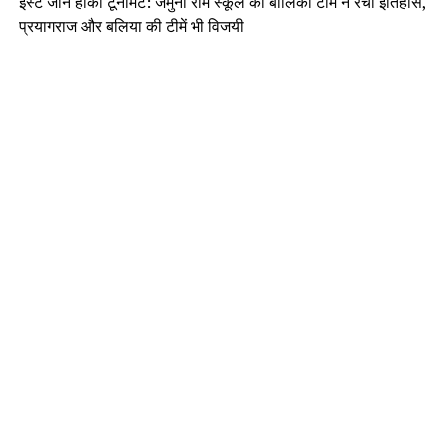
ईस्ट जोन हॉकी टूर्नामेंट: जमुना राम स्कूल की बालिका टीम ने रचा इतिहास,
प्रयागराज और बलिया की टीमें भी विजयी